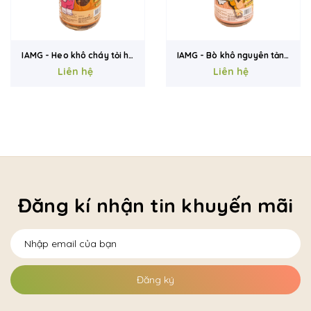
IAMG - Heo khô cháy tỏi hũ
IAMG - Bò khô nguyên tảng
Liên hệ
165g
Liên hệ
hũ 180g
Đăng kí nhận tin khuyến mãi
Đăng ký