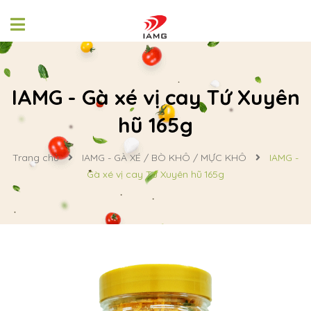
IAMG - Gà xé vị cay Tứ Xuyên
hũ 165g
Trang chủ
IAMG - GÀ XÉ / BÒ KHÔ / MỰC KHÔ
IAMG -
Gà xé vị cay Tứ Xuyên hũ 165g