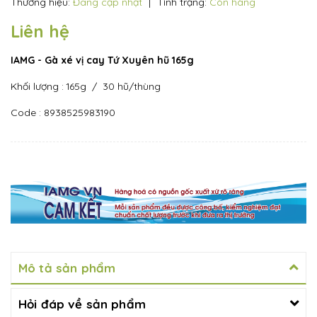
Thương hiệu:
Đang cập nhật
|
Tình trạng:
Còn hàng
Liên hệ
IAMG - Gà xé vị cay Tứ Xuyên hũ 165g
Khối lượng : 165g / 30 hũ/thùng
Code : 8938525983190
Mô tả sản phẩm
Hỏi đáp về sản phẩm