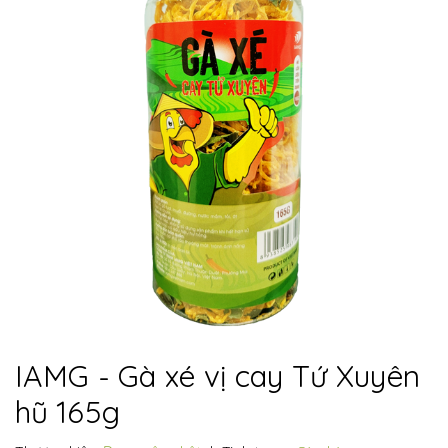
IAMG - Gà xé vị cay Tứ Xuyên
hũ 165g