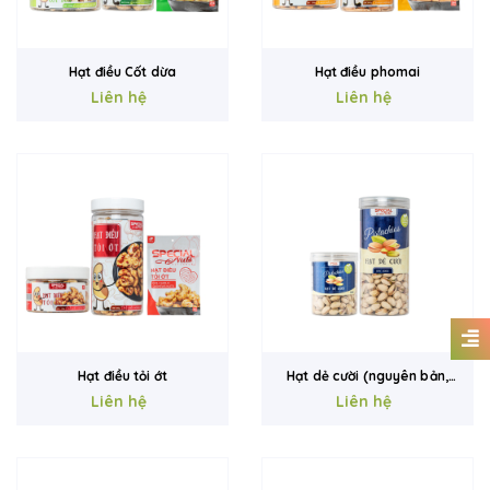
Hạt điều Cốt dừa
Hạt điều phomai
Liên hệ
Liên hệ
Hạt điều tỏi ớt
Hạt dẻ cười (nguyên bản,
Liên hệ
không tẩy)
Liên hệ