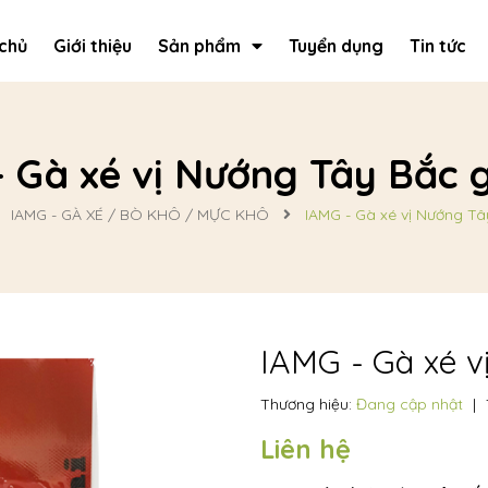
chủ
Giới thiệu
Sản phẩm
Tuyển dụng
Tin tức
 Gà xé vị Nướng Tây Bắc 
IAMG - GÀ XÉ / BÒ KHÔ / MỰC KHÔ
IAMG - Gà xé vị Nướng Tâ
IAMG - Gà xé v
Thương hiệu:
Đang cập nhật
|
Liên hệ