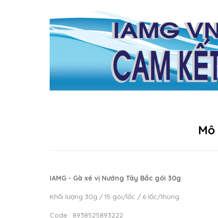
Mô
IAMG - Gà xé vị Nướng Tây Bắc gói 30g
Khối lượng 30g / 15 gói/lốc / 6 lốc/thùng
Code : 8938525893222