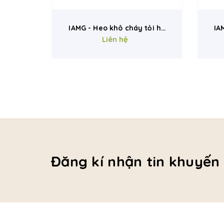
hũ 165g
IAMG - Heo khô cháy tỏi hũ
IA
Liên hệ
165g
Đăng kí nhận tin khuyến