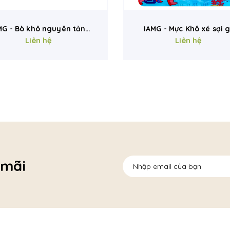
MG - Bò khô nguyên tảng
IAMG - Mực Khô xé sợi g
Liên hệ
hũ 180g
Liên hệ
60g
 mãi