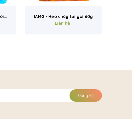
ói
IAMG - Heo cháy tỏi gói 60g
IAMG
Liên hệ
Đăng ký