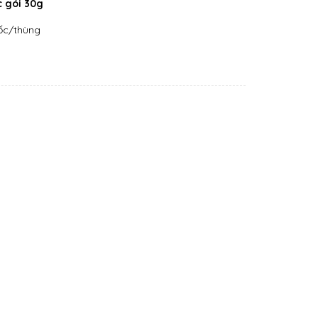
c gói 30g
lốc/thùng