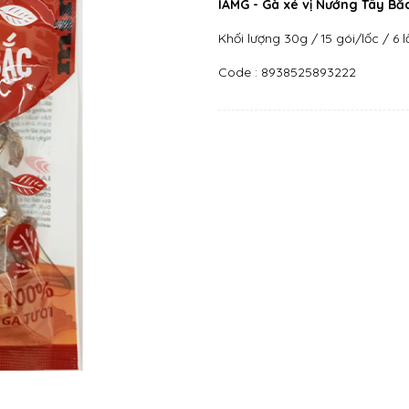
IAMG - Gà xé vị Nướng Tây Bắ
Khối lượng 30g / 15 gói/lốc / 6 
Code : 8938525893222