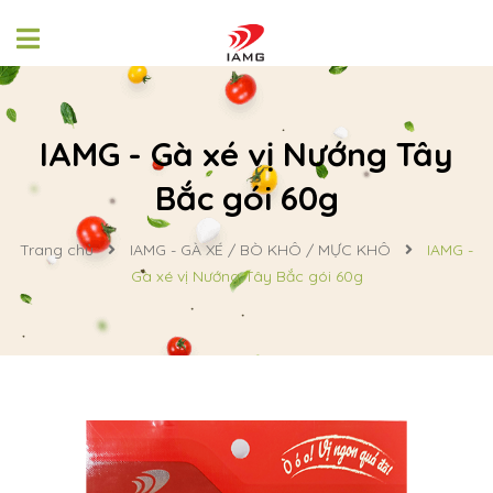
IAMG - Gà xé vị Nướng Tây
Bắc gói 60g
Trang chủ
IAMG - GÀ XÉ / BÒ KHÔ / MỰC KHÔ
IAMG -
Gà xé vị Nướng Tây Bắc gói 60g