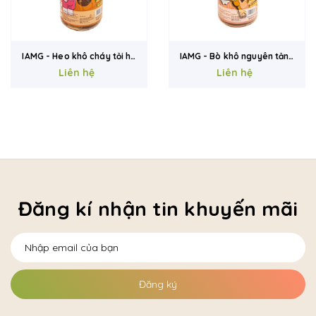
IAMG - Heo khô cháy tỏi hũ
IAMG - Bò khô nguyên tảng
Liên hệ
165g
Liên hệ
hũ 180g
Đăng kí nhận tin khuyến mãi
Đăng ký