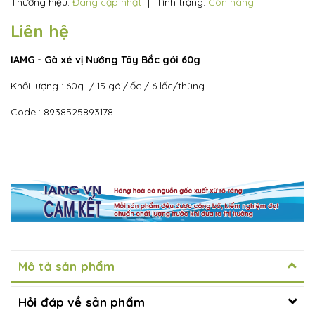
Thương hiệu:
Đang cập nhật
|
Tình trạng:
Còn hàng
Liên hệ
IAMG - Gà xé vị Nướng Tây Bắc gói 60g
Khối lượng : 60g / 15 gói/lốc / 6 lốc/thùng
Code : 8938525893178
Mô tả sản phẩm
Hỏi đáp về sản phẩm