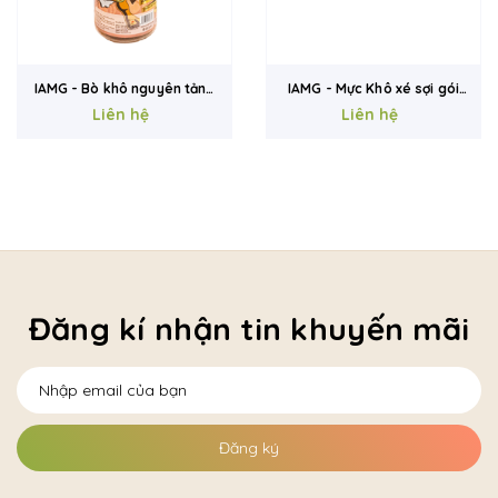
IAMG - Bò khô nguyên tảng
IAMG - Mực Khô xé sợi gói
Liên hệ
hũ 180g
Liên hệ
60g
Đăng kí nhận tin khuyến mãi
Đăng ký