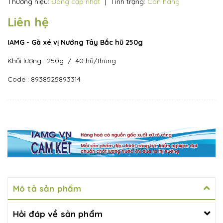
Thương hiệu:
Đang cập nhật
|
Tình trạng:
Còn hàng
Liên hệ
IAMG - Gà xé vị Nướng Tây Bắc hũ 250g
Khối lượng : 250g / 40 hũ/thùng
Code : 8938525893314
Mô tả sản phẩm
Hỏi đáp về sản phẩm