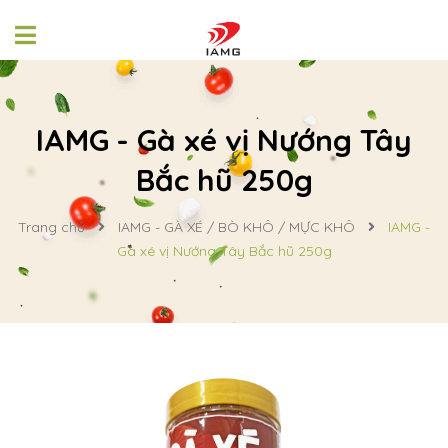
IAMG - Gà xé vị Nướng Tây
Bắc hũ 250g
Trang chủ
IAMG - GÀ XÉ / BÒ KHÔ / MỰC KHÔ
IAMG -
Gà xé vị Nướng Tây Bắc hũ 250g